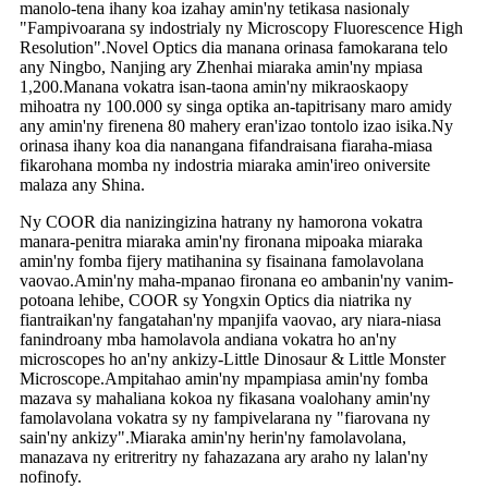
manolo-tena ihany koa izahay amin'ny tetikasa nasionaly
"Fampivoarana sy indostrialy ny Microscopy Fluorescence High
Resolution".Novel Optics dia manana orinasa famokarana telo
any Ningbo, Nanjing ary Zhenhai miaraka amin'ny mpiasa
1,200.Manana vokatra isan-taona amin'ny mikraoskaopy
mihoatra ny 100.000 sy singa optika an-tapitrisany maro amidy
any amin'ny firenena 80 mahery eran'izao tontolo izao isika.Ny
orinasa ihany koa dia nanangana fifandraisana fiaraha-miasa
fikarohana momba ny indostria miaraka amin'ireo oniversite
malaza any Shina.
Ny COOR dia nanizingizina hatrany ny hamorona vokatra
manara-penitra miaraka amin'ny fironana mipoaka miaraka
amin'ny fomba fijery matihanina sy fisainana famolavolana
vaovao.Amin'ny maha-mpanao fironana eo ambanin'ny vanim-
potoana lehibe, COOR sy Yongxin Optics dia niatrika ny
fiantraikan'ny fangatahan'ny mpanjifa vaovao, ary niara-niasa
fanindroany mba hamolavola andiana vokatra ho an'ny
microscopes ho an'ny ankizy-Little Dinosaur & Little Monster
Microscope.Ampitahao amin'ny mpampiasa amin'ny fomba
mazava sy mahaliana kokoa ny fikasana voalohany amin'ny
famolavolana vokatra sy ny fampivelarana ny "fiarovana ny
sain'ny ankizy".Miaraka amin'ny herin'ny famolavolana,
manazava ny eritreritry ny fahazazana ary araho ny lalan'ny
nofinofy.