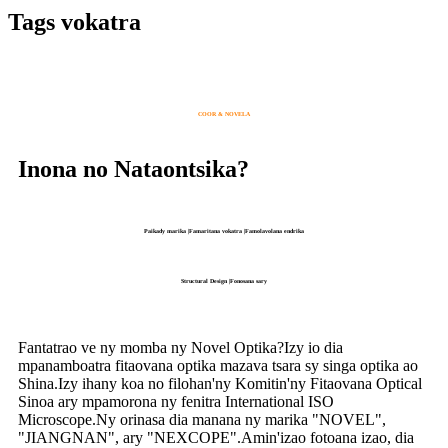
Tags vokatra
COOR & NOVELA
Inona no Nataontsika?
Paikady marika |Famaritana vokatra |Famolavolana endrika
Structural Design |Fonosana sary
Fantatrao ve ny momba ny Novel Optika?Izy io dia
mpanamboatra fitaovana optika mazava tsara sy singa optika ao
Shina.Izy ihany koa no filohan'ny Komitin'ny Fitaovana Optical
Sinoa ary mpamorona ny fenitra International ISO
Microscope.Ny orinasa dia manana ny marika "NOVEL",
"JIANGNAN", ary "NEXCOPE".Amin'izao fotoana izao, dia