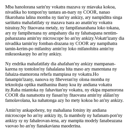
Mba hanolorana sarin'ny vokatra mazava sy miavaka kokoa,
nivadika ho tompon'ny tantara an-tsary ny COOR, nanao
fikarohana lalina momba ny tian'ny ankizy, ary nampiditra singa
sariitatra mahafatifaty sy mazava tsara ao anatin'ny vokatra
tsirairay.Ny fitaovana metaly, ny fampifanarahana loko tokana,
ary ny fampihenana ny ampahany dia ny fahatsapana nentim-
paharazana amin'ny microscope ho an'ny ankizy.Vokatr'izany dia
nivadika tamin'ny fomban-drazana ny COOR ary nampihatra
tamin-kerim-po mifanitsy amin'ny loko mifanohitra amin'ny
mikraoskaopy ho an'ny ankizy.
Ny endrika mahafatifaty dia ahafahan'ny ankizy mampanan-
karena ny tontolon'ny fahalalana hita maso ary manentana ny
fahaiza-mamorona rehefa mampiasa ny vokatra.Ho
fanampin'izany, nanova ny fiheveran'ny olona momba ny
teknolojia optika matihanina ihany koa ity andiana vokatra
ity.Raha miantoka ny fahavitan'ny vokatra, ny ekipa mpamorona
COOR dia nanatsotra ny fiasan'ny fitaovana amin'ny alàlan'ny
famolavolana, ka nahatonga azy ho mety kokoa ho an'ny ankizy.
Amin'ny ankapobeny, tsy mahaliana fotsiny ity andiana
microscope ho an'ny ankizy ity, fa mamboly ny hafanam-pon'ny
ankizy sy ny fahaleovan-tena, ary mampita modely fanabeazana
vaovao ho an'ny fianakaviana maoderina.