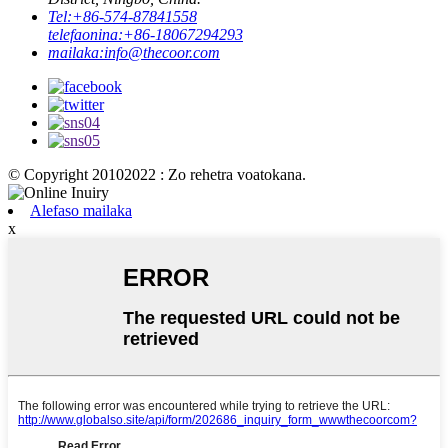
Tel:
+86-574-87841558
telefaonina:
+86-18067294293
mailaka:
info@thecoor.com
© Copyright 20102022 : Zo rehetra voatokana.
Alefaso mailaka
x