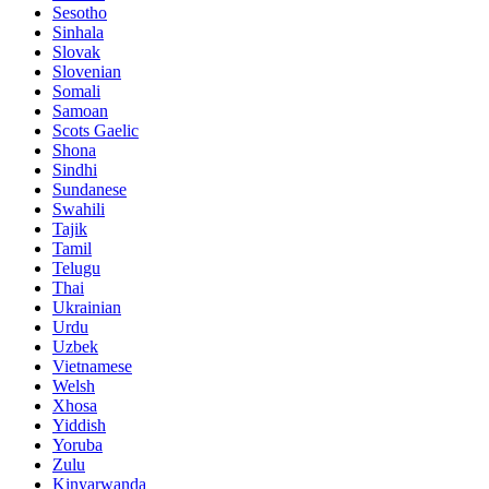
Sesotho
Sinhala
Slovak
Slovenian
Somali
Samoan
Scots Gaelic
Shona
Sindhi
Sundanese
Swahili
Tajik
Tamil
Telugu
Thai
Ukrainian
Urdu
Uzbek
Vietnamese
Welsh
Xhosa
Yiddish
Yoruba
Zulu
Kinyarwanda