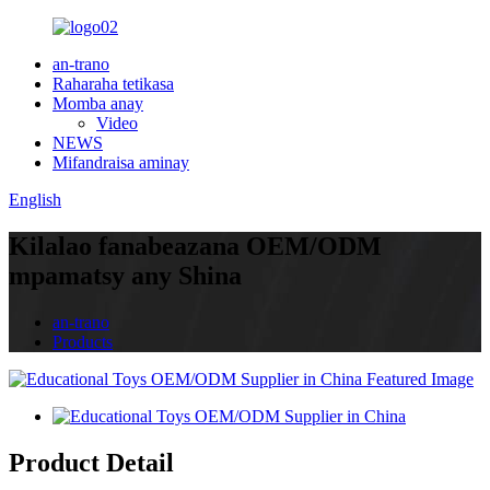
an-trano
Raharaha tetikasa
Momba anay
Video
NEWS
Mifandraisa aminay
English
Kilalao fanabeazana OEM/ODM
mpamatsy any Shina
an-trano
Products
Product Detail