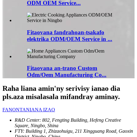
ODM OEM Service...
Fitaovana fandrahoan-tsakafo
elektrika ODM/OEM Service in ...
Fitaovana an-trano Custom
Odm/Oem Manufacturing Co...
Raha liana amin'ny serivisy ianao dia
pls.aza misalasala mifandray aminay.
FANONTANIANA IZAO
R&D Center: 802, Fengting Building, Hefeng Creative
Square, Ningbo, Shina
FTY: Building 1, Zhizaohuigu, 211 Xingguang Road, Gaoxin
District, Ningbo, China.