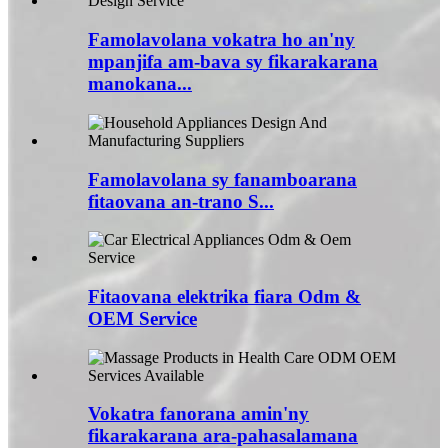
Famolavolana vokatra ho an'ny
mpanjifa am-bava sy fikarakarana
manokana...
Famolavolana sy fanamboarana
fitaovana an-trano S...
Fitaovana elektrika fiara Odm &
OEM Service
Vokatra fanorana amin'ny
fikarakarana ara-pahasalamana